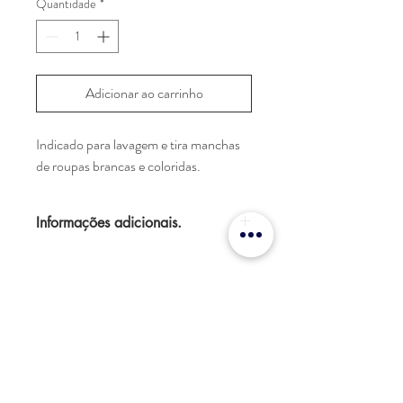
Quantidade
*
Adicionar ao carrinho
Indicado para lavagem e tira manchas 
de roupas brancas e coloridas.
Informações adicionais.
MODO DE USAR:
 Diluir 200ml do 
produto em 20 litros de água, misturar a 
solução e em seguida mergulhar as peças 
de roupas. Deixar de molho por uma hora. 
Enxague bem e sempre seque à sombra.
Nas manchas difíceis, aplique uma colher 
(16ml) diretamente no tecido, durante no 
contato@lojapoliquimica.com.br
máximo 5 minutos. Não deixe secar o 