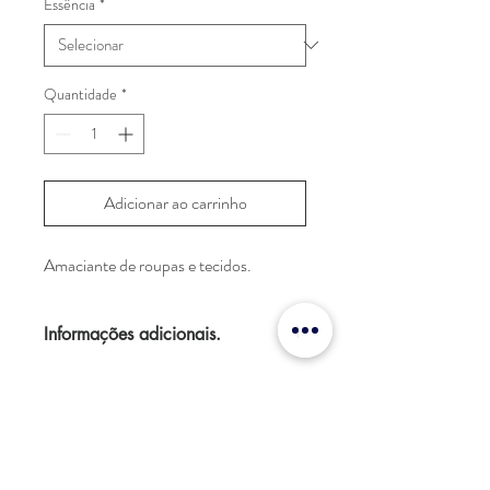
Essência
*
Quantidade
*
Adicionar ao carrinho
Amaciante de roupas e tecidos.
Informações adicionais.
MODO DE USAR: 
Máquina:
 Após fazer a lavagem 
completa, ajuste a máquina para 
mais um enxague e coloque 2/3 
de um copo de Amaciante 
Suavizante Blue ® dissolvido. 